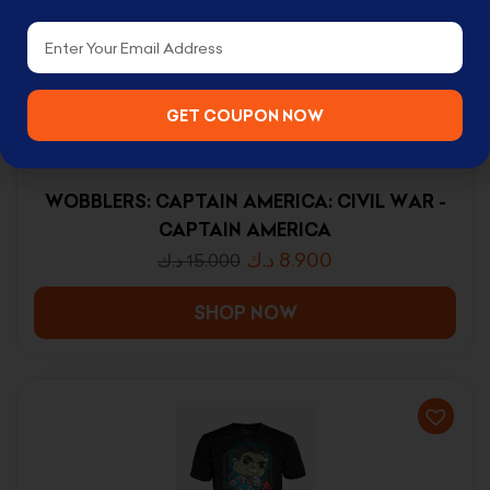
Email
GET COUPON NOW
WOBBLERS: CAPTAIN AMERICA: CIVIL WAR -
CAPTAIN AMERICA
د.ك
8.900
د.ك
15.000
SHOP NOW