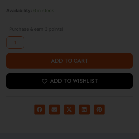
was:
is:
FUNKO
Availability:
6 in stock
2.500 د.ك.
4.500 د.ك.
DORBZ:
Teenage
Mutant
Purchase & earn 3 points!
Ninja
Turtles
-
Triceratons
(Specialty
ADD TO CART
Series)
quantity
ADD TO WISHLIST