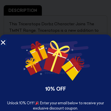
DESCRIPTION
This Triceratops Dorbz Character Joins The
TMNT Range. Triceratops is a new addition to
the ever growing Dorbz range. Each character
stands around 9 cm tall and comes packed in
an illustrated windowed box.
10% OFF
RELATED PRODUCTS
Unlock 10% Off!
Enter your email below to receive your
exclusive discount coupon.