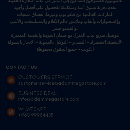
الكويتيين الطموحين الساعين إلى التميز في عالم التجارة الحديثة.
نقدم تجربة تسوق آمنة ومتكاملة للحصول على أفضل وأجود
الماركات العالمية من فنكو بوب وغيرها، لعشاق منتجات
وإكسسوارات وألعاب وملابس عالم الأفلام والمسلسلات والأنمي
والفيديو جيمز.
توصيل سريع لباب المنزل مع ضمان الجودة والخدمة المتميزة.
الأنشطة: الاستيراد – التصدير – التوكيل بالعمولة – الاتجار بالعمولة
الكويت – جميع الحقوق محفوظة
CONTACT US
CUSTOMERS SERVICE
customerservice@adammegastore.com
BUSINESS DEAL
info@adammegastore.com
WHATSAPP
+965 99964438