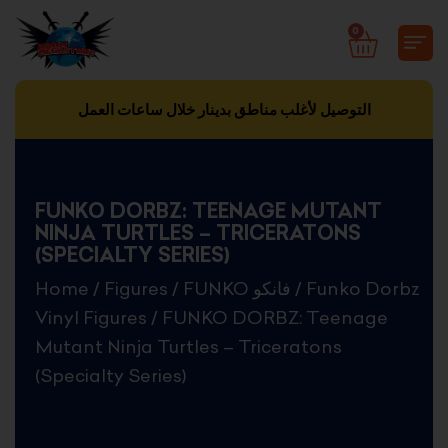
Skip
0
CART
to
content
التوصيل لأغلب مناطق بدينار خلال ساعات العمل
FUNKO DORBZ: TEENAGE MUTANT
NINJA TURTLES – TRICERATONS
(SPECIALTY SERIES)
Home
/
Figures
/
FUNKO فانكو
/
Funko Dorbz
Vinyl Figures
/ FUNKO DORBZ: Teenage
Mutant Ninja Turtles – Triceratons
(Specialty Series)