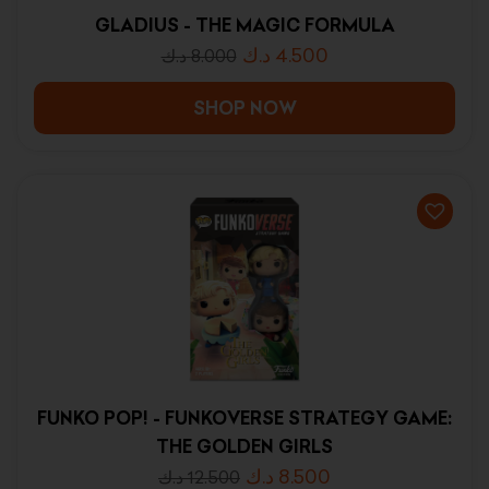
GLADIUS - THE MAGIC FORMULA
د.ك
4.500
د.ك
8.000
SHOP NOW
FUNKO POP! - FUNKOVERSE STRATEGY GAME:
THE GOLDEN GIRLS
د.ك
8.500
د.ك
12.500