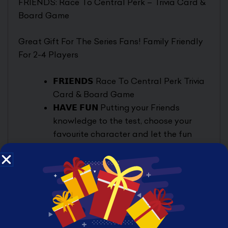
FRIENDS: Race To Central Perk – Trivia Card &
Board Game
Great Gift For The Series Fans! Family Friendly
For 2-4 Players
𝗙𝗥𝗜𝗘𝗡𝗗𝗦 Race To Central Perk Trivia
Card & Board Game
𝗛𝗔𝗩𝗘 𝗙𝗨𝗡 Putting your Friends
knowledge to the test, choose your
favourite character and let the fun
begin!
𝗛𝗜𝗚𝗛 𝗗𝗘𝗙𝗜𝗡𝗜𝗧𝗜𝗢𝗡 printing for more
crisp and brightly coloured board and
cards
𝗙𝗔𝗠𝗜𝗟𝗬 𝗙𝗥𝗜𝗘𝗡𝗗𝗟𝗬 Simple to set up,
easy to play with 2-4 players
𝗚𝗥𝗘𝗔𝗧 𝗚𝗜𝗙𝗧 Christmas, birthdays or a