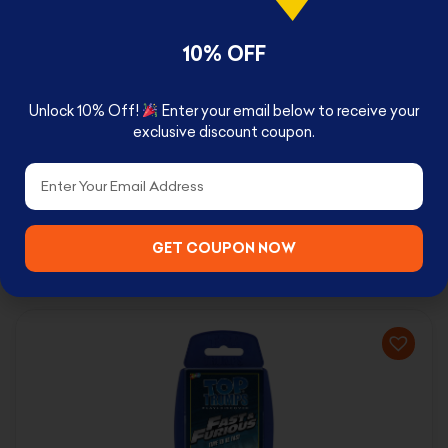
games night with friends and family!
𝗤𝗨𝗔𝗟𝗜𝗧𝗬 𝗚𝗨𝗔𝗥𝗔𝗡𝗧𝗘𝗘𝗗 Made from
10% OFF
responsibly sourced paper which is
recyclable
Unlock 10% Off!
Enter your email below to receive your
exclusive discount coupon.
Email
GET COUPON NOW
RELATED PRODUCTS