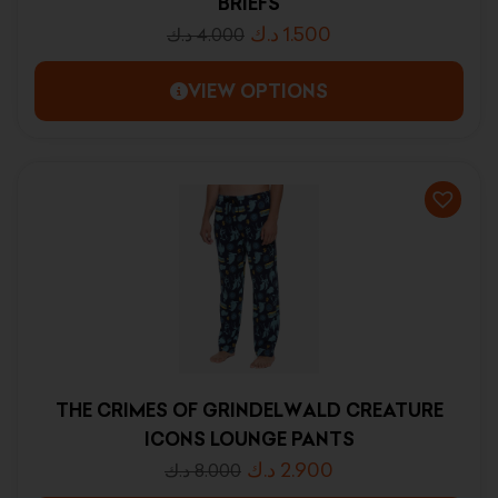
BRIEFS
د.ك
1.500
د.ك
4.000
VIEW OPTIONS
THE CRIMES OF GRINDELWALD CREATURE
ICONS LOUNGE PANTS
د.ك
2.900
د.ك
8.000