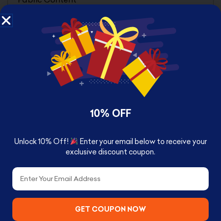
1.00% Cotton
Pattern
Solid Print
Gender
unisex
Clothing Neck Style
Leisure, Casual
Sports League
10% OFF
Freddy
Sports Team
Scott Games
Unlock 10% Off!
Enter your email below to receive your
exclusive discount coupon.
Character
Freddy
Email
Brand
Five Nights at Freddy’s
Color
GET COUPON NOW
Charcoal Heather