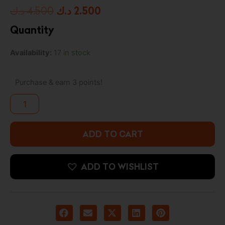
Original
Current
د.ك
4.500
د.ك
2.500
price
price
Quantity
was:
is:
Five
Availability:
17 in stock
2.500 د.ك.
4.500 د.ك.
Nights
at
Freddy's
Purchase & earn 3 points!
Digital
Game
Over
Graphic
T-
ADD TO CART
Shirt
-
11
ADD TO WISHLIST
to
15
Years
quantity