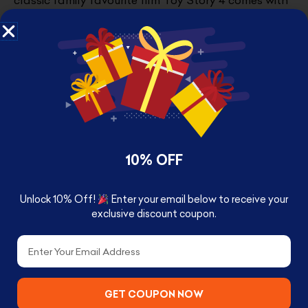
a cool Special Edition Funko Pop! Tee high-quality
vinyl pop! figure in a illustrated windowed box.
This box set is a special edition to the UK, so grab
them while you can.
As with all of Funko’s Pop! Tees, they are a soft
100% Cotton, very well made with lasting prints you
can treasure for a lifetime.
Order yours now!
د.ك
19.000
10% OFF
Quantity
Unlock 10% Off!
Enter your email below to receive your
exclusive discount coupon.
Email
GET COUPON NOW