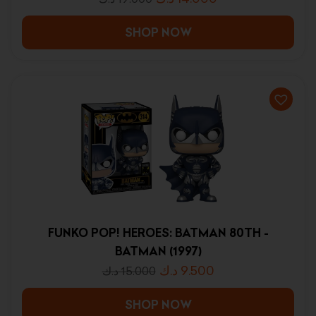
SHOP NOW
FUNKO POP! HEROES: BATMAN 80TH -
BATMAN (1997)
د.ك
9.500
د.ك
15.000
SHOP NOW