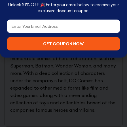
Baseball bat
Unlock 10% Off!
Enter your email below to receive your
Base
exclusive discount coupon.
Email
ADDITIONAL DETAILS
DC ComicsDC Comics is an iconic American
comic book publisher beginning in 1937. DC
GET COUPON NOW
Comics is widely known for publishing
memorable comics of heroic characters such as
Superman, Batman, Wonder Woman, and many
more. With a deep collection of characters
under the company’s belt, DC Comics has
expanded to other media forms like film and
video games, along with a never ending
collection of toys and collectibles based of the
companies famous heroes and villains.