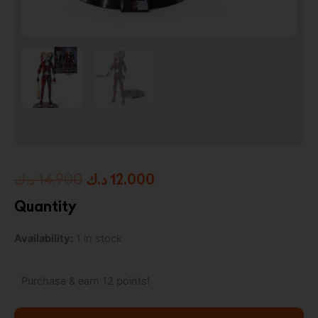
Original
Current
د.ك
14.900
د.ك
12.000
price
price
Quantity
was:
is:
DC
Availability:
1 in stock
12.000 د.ك.
14.900 د.ك.
Comics
BendyFigs
Harley
Purchase & earn 12 points!
Quinn
(Rebirth)