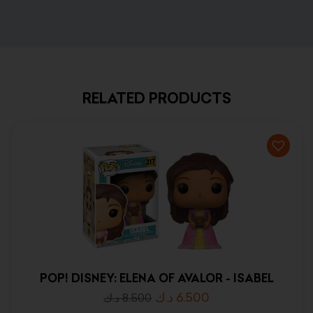
RELATED PRODUCTS
POP! DISNEY: ELENA OF AVALOR - ISABEL
د.ك
6.500
د.ك
8.500