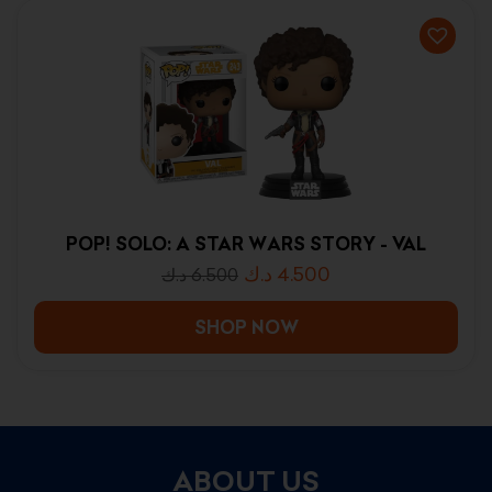
POP! SOLO: A STAR WARS STORY - VAL
د.ك
4.500
د.ك
6.500
SHOP NOW
ABOUT US