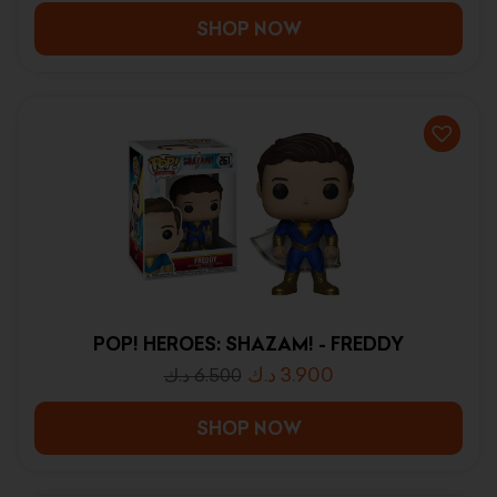
SHOP NOW
POP! HEROES: SHAZAM! - FREDDY
د.ك
3.900
د.ك
6.500
SHOP NOW