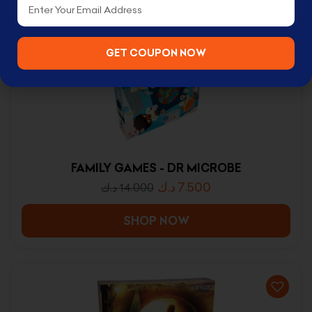
GET COUPON NOW
FAMILY GAMES - DR MICROBE
د.ك
7.500
د.ك
14.000
SHOP NOW