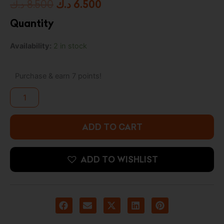
Original
Current
د.ك
8.500
د.ك
6.500
price
price
Quantity
was:
is:
Classic
Availability:
2 in stock
6.500 د.ك.
8.500 د.ك.
Games
Backgammon
-
Purchase & earn 7 points!
Spin
Master
quantity
ADD TO CART
ADD TO WISHLIST