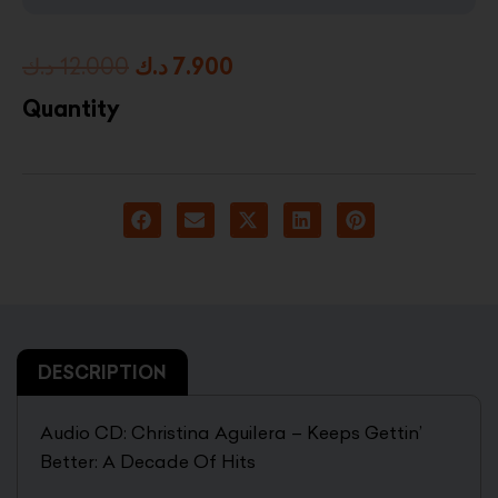
Original
Current
د.ك
12.000
د.ك
7.900
price
price
Quantity
was:
is:
7.900 د.ك.
12.000 د.ك.
DESCRIPTION
Audio CD: Christina Aguilera – Keeps Gettin’
Better: A Decade Of Hits