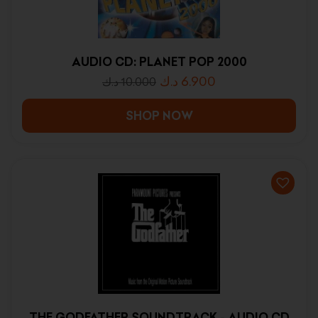
AUDIO CD: PLANET POP 2000
د.ك
6.900
د.ك
10.000
SHOP NOW
THE GODFATHER SOUNDTRACK - AUDIO CD