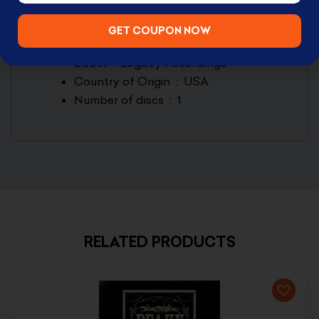
Manufacturer ‏ : ‎
Legacy Recordings
Original Release Date ‏ : ‎
2015
GET COUPON NOW
Run time ‏ : ‎
54 minutes
Label ‏ : ‎
Legacy Recordings
Country of Origin ‏ : ‎
USA
Number of discs ‏ : ‎
1
RELATED PRODUCTS