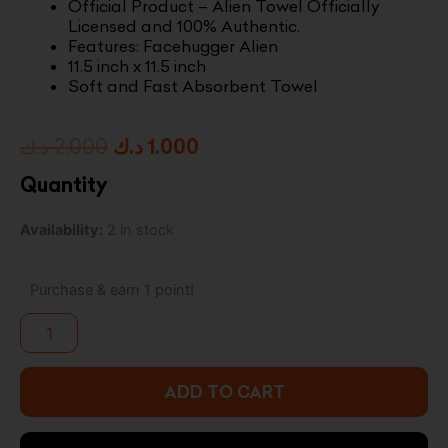
Official Product – Alien Towel Officially
Licensed and 100% Authentic.
Features: Facehugger Alien
11.5 inch x 11.5 inch
Soft and Fast Absorbent Towel
Original
Current
د.ك
2.000
د.ك
1.000
price
price
Quantity
was:
is:
Alien
Availability:
2 in stock
1.000 د.ك.
2.000 د.ك.
Face
Hugger
Towel
Purchase & earn 1 point!
quantity
ADD TO CART