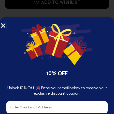
ADD TO WISHLIST
10% OFF
Unlock 10% Off!
Enter your email below to receive your
RELATED PRODUCTS
exclusive discount coupon.
Email