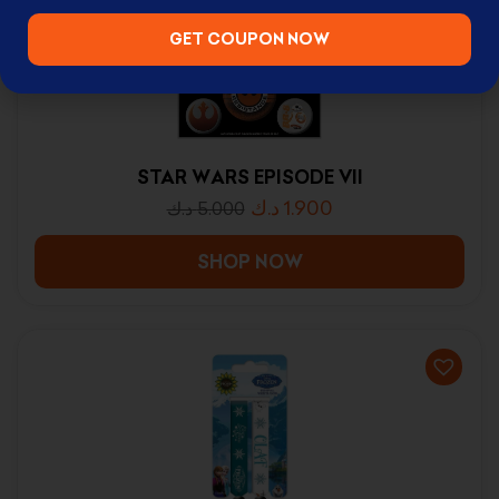
GET COUPON NOW
STAR WARS EPISODE VII
د.ك
1.900
د.ك
5.000
SHOP NOW