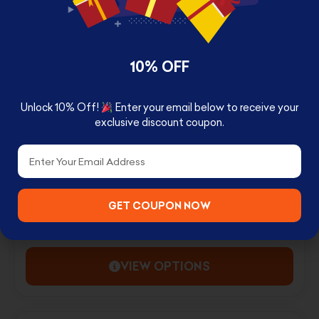
VIEW OPTIONS
10% OFF
Unlock 10% Off!
Enter your email below to receive your
exclusive discount coupon.
Email
GET COUPON NOW
JOKER AND BATMAN FRAMED PHOTO PRINT
د.ك
2.500
-
د.ك
3.500
VIEW OPTIONS