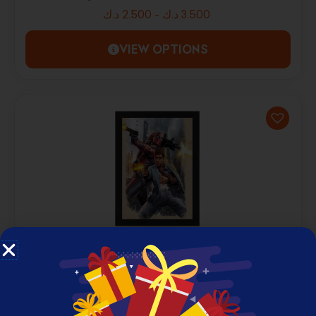
د.ك
2.500
-
د.ك
3.500
VIEW OPTIONS
DEADPOOL AND SCARFACE FRAMED PHOTO
PRINT
د.ك
2.500
-
د.ك
3.500