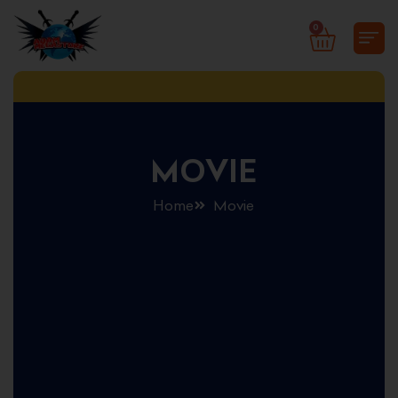
Skip
0
CART
to
content
MOVIE
Home
Movie