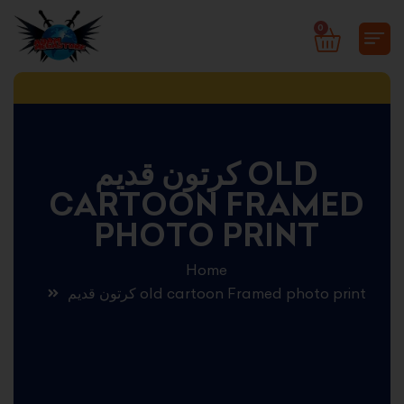
Skip
0
CART
to
content
كرتون قديم OLD
CARTOON FRAMED
PHOTO PRINT
Home
كرتون قديم old cartoon Framed photo print