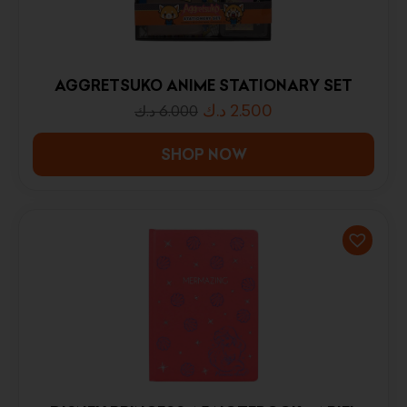
AGGRETSUKO ANIME STATIONARY SET
د.ك
2.500
د.ك
6.000
SHOP NOW