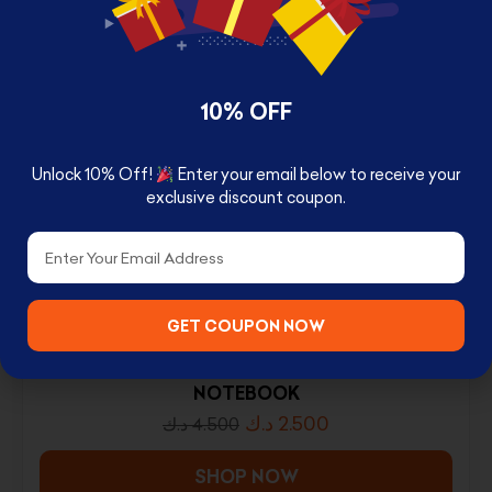
SHOP NOW
10% OFF
Unlock 10% Off!
Enter your email below to receive your
exclusive discount coupon.
Email
GET COUPON NOW
THE MATRIX VHS STYLE A5 PREMIUM
NOTEBOOK
د.ك
2.500
د.ك
4.500
SHOP NOW