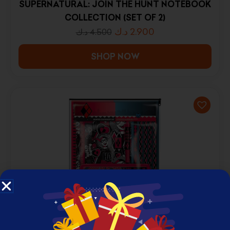
SUPERNATURAL: JOIN THE HUNT NOTEBOOK
COLLECTION (SET OF 2)
د.ك
2.900
د.ك
4.500
SHOP NOW
HARLEY QUINN (I AM CRAZY FOR YOU)
RETRO BUMPER STATIONERY SET
د.ك
3.500
د.ك
6.500