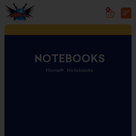
Skip
0
CART
to
content
NOTEBOOKS
Home
Notebooks