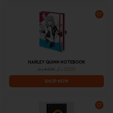
HARLEY QUINN NOTEBOOK
د.ك
2.500
د.ك
4.500
SHOP NOW