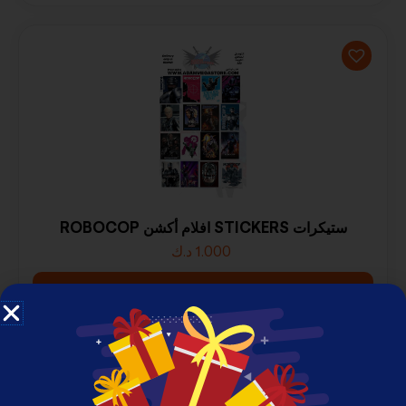
ROBOCOP افلام أكشن STICKERS ستيكرات
1.000
د.ك
SHOP NOW