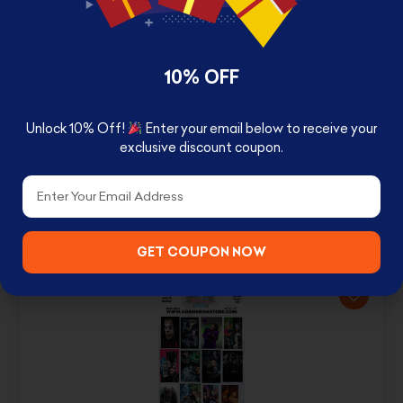
10% OFF
Unlock 10% Off!
Enter your email below to receive your
DC افلام أكشن STICKERS ستيكرات
exclusive discount coupon.
1.000
د.ك
Email
SHOP NOW
GET COUPON NOW