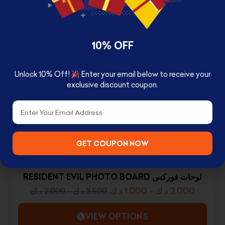
د.ك
1.000
-
د.ك
2.000
د.ك
2.000
-
د.ك
3.500
VIEW OPTIONS
10% OFF
Unlock 10% Off!
Enter your email below to receive your
exclusive discount coupon.
Email
GET COUPON NOW
RESIDENT EVIL PHOTO BOARD لوحات فوركس
د.ك
1.000
-
د.ك
2.000
د.ك
2.000
-
د.ك
3.500
VIEW OPTIONS