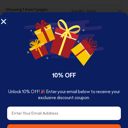
Showing 1 from 1 pages.
Sort By:
10% OFF
RANDOM STICKER PACK! مجموعة استيكرات
Unlock 10% Off!
Enter your email below to receive your
متنوعه
exclusive discount coupon.
0.750
د.ك
Email
SHOP NOW